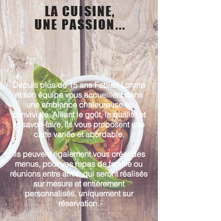
LA CUISINE,
UNE PASSION...
Depuis plus de 15 ans Fabian Loforte
et son équipe vous accueillent dans
une ambiance chaleureuse et
conviviale. Alliant le goût, la qualité et
le savoir-faire, ils vous proposent une
carte variée et abordable.
Ils peuvent également vous créer des
menus, pour vos repas de famille ou
réunions entre amis, qui seront réalisés
sur mesure et entièrement
personnalisés, uniquement sur
réservation.